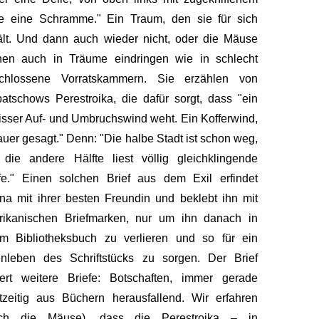
e eine Schramme." Ein Traum, den sie für sich
lt. Und dann auch wieder nicht, oder die Mäuse
nen auch in Träume eindringen wie in schlecht
schlossene Vorrats­kammern. Sie erzählen von
at­schows Perestroika, die dafür sorgt, dass "ein
sser Auf- und Umbruchs­wind weht. Ein Kofferwind,
uer gesagt." Denn: "Die halbe Stadt ist schon weg,
die andere Hälfte liest völlig gleichklingende
fe." Einen solchen Brief aus dem Exil erfindet
na mit ihrer besten Freundin und beklebt ihn mit
rikanischen Briefmarken, nur um ihn danach in
em Bibliotheksbuch zu verlieren und so für ein
enleben des Schriftstücks zu sorgen. Der Brief
iert weitere Briefe: Botschaften, immer gerade
tzeitig aus Büchern herausfallend. Wir erfahren
rch die Mäuse), dass die Perestroika – in