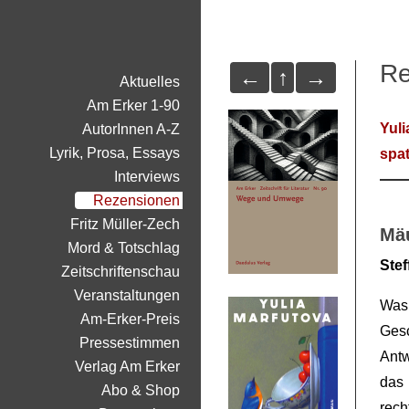
Re
←
↑
→
Aktuelles
Am Erker 1-90
Yuli
AutorInnen A-Z
Lyrik, Prosa, Essays
spa
Interviews
Rezensionen
Fritz Müller-Zech
Mä
Mord & Totschlag
Ste
Zeitschriftenschau
Veranstaltungen
Was 
Am-Erker-Preis
Gesc
Pressestimmen
Ant
Verlag Am Erker
das 
Abo & Shop
rec