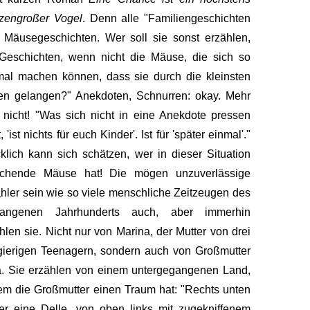
zen­großer Vogel
. Denn alle "Familien­geschichten
 Mäuse­geschichten. Wer soll sie sonst erzählen,
Geschichten, wenn nicht die Mäuse, die sich so
al machen können, dass sie durch die kleinsten
en gelangen?" Anekdoten, Schnurren: okay. Mehr
e nicht! "Was sich nicht in eine Anekdote pressen
, 'ist nichts für euch Kinder'. Ist für 'später einmal'."
klich kann sich schätzen, wer in dieser Situation
echende Mäuse hat! Die mögen unzuverlässige
hler sein wie so viele menschliche Zeitzeugen des
gangenen Jahr­hunderts auch, aber immerhin
hlen sie. Nicht nur von Marina, der Mutter von drei
ierigen Teenagern, sondern auch von Großmutter
. Sie erzählen von einem unterge­gangenen Land,
em die Großmutter einen Traum hat: "Rechts unten
er eine Delle, von oben links mit zugekniffenem