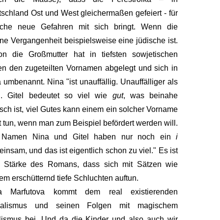
schland Ost und West gleichermaßen gefeiert - für
che neue Gefahren mit sich bringt. Wenn die
ne Vergan­genheit beispiels­weise eine jüdische ist.
n die Großmutter hat in tiefsten sowje­tischen
en den zugeteilten Vornamen abgelegt und sich in
 umbenannt. Nina "ist unauffällig. Unauffäl­liger als
l. Gitel bedeutet so viel wie
gut
, was beinahe
isch ist, viel Gutes kann einem ein solcher Vorname
t tun, wenn man zum Beispiel befördert werden will.
 Namen Nina und Gitel haben nur noch ein
i
insam, und das ist eigentlich schon zu viel." Es ist
e Stärke des Romans, dass sich mit Sätzen wie
em erschütternd tiefe Schluchten auftun.
ia Marfutova kommt dem real existierenden
ialismus und seinen Folgen mit magischem
ismus bei. Und da die Kinder und also auch wir