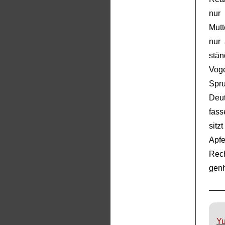
nur 
Mutt
nur 
stän
Vog
Spru
Deut
fass
sit
Apf
Rec
genh
Yu