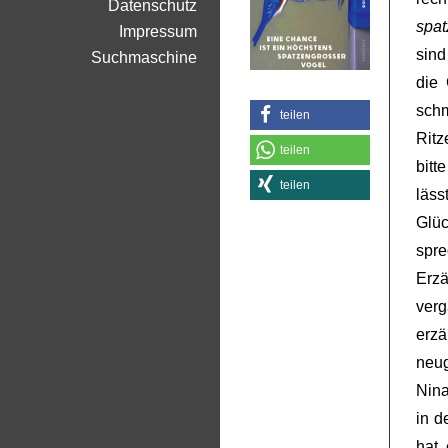
Datenschutz
spat
Impressum
sind
Suchmaschine
die 
schm
teilen
Ritz
teilen
bitt
teilen
lässt
Glüc
spr
Erzä
ver
erzä
neug
Nina
in d
hat 