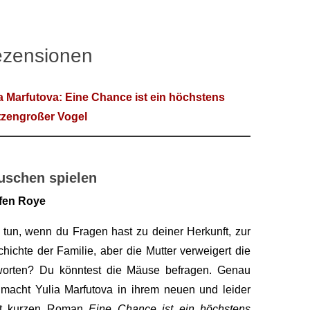
zensionen
a Marfutova: Eine Chance ist ein höchstens
tzengroßer Vogel
uschen spielen
ffen Roye
tun, wenn du Fragen hast zu deiner Herkunft, zur
hichte der Familie, aber die Mutter verweigert die
worten? Du könntest die Mäuse befragen. Genau
macht Yulia Marfutova in ihrem neuen und leider
ht kurzen Roman
Eine Chance ist ein höchstens