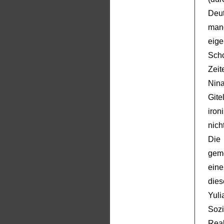
Deut
man
eige
Scho
Zeit
Nina
Gite
iron
nich
Die
geme
ein
dies
Yul
Soz
Real