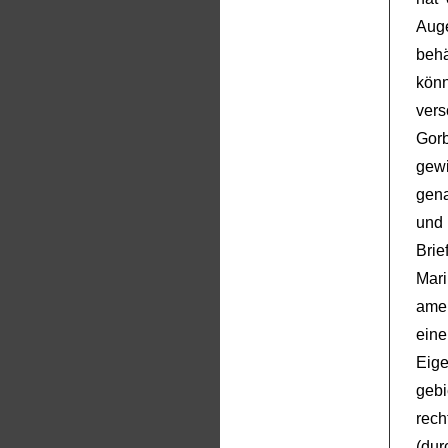
Aug
behä
kön
ver
Gorb
gewi
gena
und 
Brie
Mari
ame
ein
Eig
geb
rech
(du