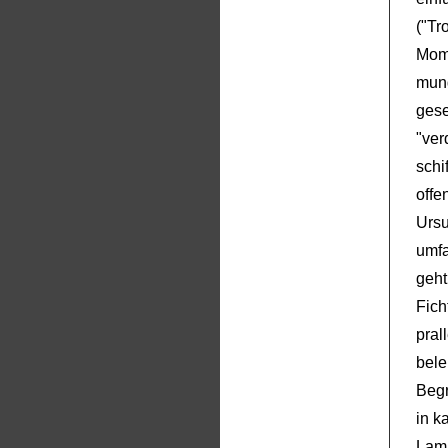
("Tr
Mome
mung
gese
"ver
schi
offe
Ursu
umf
geht
Fich
pral
bel
Begr
in k
Lamp