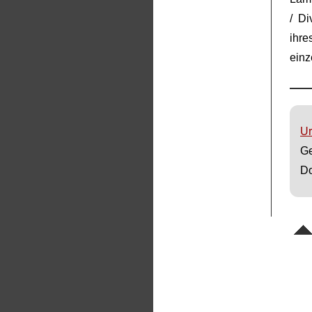
/ Di
ihr
einz
Ur
Ge
Do