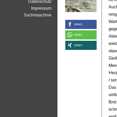
Datenschutz
Auch
Impressum
ver
Suchmaschine
War
teilen
gege
teilen
Aber
wie
teilen
stau
Gedi
Mee
Herz
/ so
Das
umfa
Bro
sch
ein