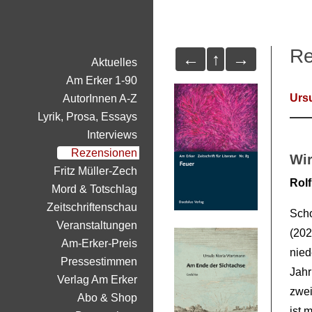
Re
←
↑
→
Aktuelles
Am Erker 1-90
Urs
AutorInnen A-Z
Lyrik, Prosa, Essays
Interviews
Rezensionen
Wir
Fritz Müller-Zech
Rolf
Mord & Totschlag
Zeitschriftenschau
Scho
Veranstaltungen
(202
Am-Erker-Preis
nie
Pressestimmen
Jahr
Verlag Am Erker
zwe
Abo & Shop
ist 