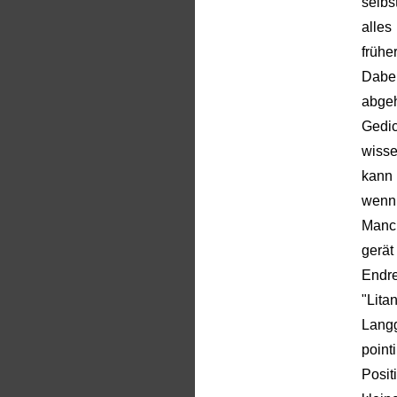
selbs
alles
früher
Dabe
abge
Gedic
wisse
kann 
wenn 
Manch
gerät
Endre
"Lit
Lang
point
Posit