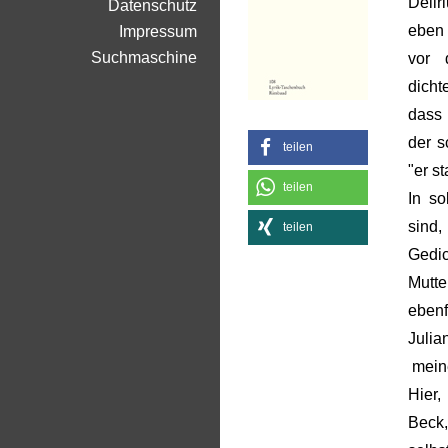
Delir
Datenschutz
eben 
Impressum
Suchmaschine
vor 
dicht
dass 
der s
teilen
"er st
teilen
In s
sin
teilen
Gedi
Mutte
ebenf
Juli
meine
Hier,
Beck,