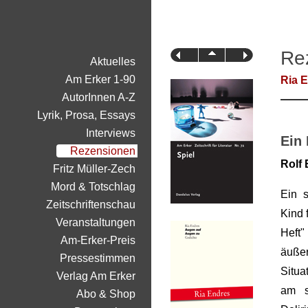
Re
Aktuelles
Am Erker 1-90
Ria 
AutorInnen A-Z
Lyrik, Prosa, Essays
Interviews
Ein 
Rezensionen
Rolf 
Fritz Müller-Zech
Mord & Totschlag
Ein 
Zeitschriftenschau
Kind 
Veranstaltungen
Heft
Am-Erker-Preis
äuße
Pressestimmen
Situa
Verlag Am Erker
am s
Abo & Shop